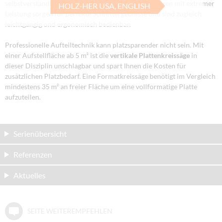
selbstverständlich. Die durchzugsstarken Sägemotoren mit extremer
HOLZ-HER USA, ENGLISH
Leistung sorgen für perfekte Schnittergebnisse und sind zugleich
leichtgängig und ergonomisch bedienbar.
Professionelle Aufteiltechnik kann platzsparender nicht sein. Mit
einer Aufstellfläche ab 5 m² ist die
vertikale Plattenkreissäge
in
dieser Disziplin unschlagbar und spart Ihnen die Kosten für
zusätzlichen Platzbedarf. Eine Formatkreissäge benötigt im Vergleich
mindestens 35 m² an freier Fläche um eine vollformatige Platte
aufzuteilen.
Serienübersicht
Referenzen
Aktuelles
SEITE WEITEREMPFEHLEN