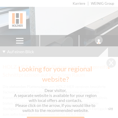
Karriere
WEINIG Group
Auf einen Blick
HOLZ-HER Vertikale Plattensägen: Ausgereifte
Looking for your regional
Schnittpräzision auf kleinstem Raum
website?
Die
stehenden Plattensägen
von HOLZ-HER vereinen bewährte
Dear visitor,
Technik aus über 50 Jahren Erfahrung und eine grundsolide
A separate website is available for your region
Konstruktion, die Ihnen ein einmaliges Preis-Leistungsverhältnis
with local offers and contacts.
bieten. Das komplett geschweißte Gestell mit extrem hoher
Please click on the arrow, if you would like to
Steifigkeit ist Ihr Garant für präzise Schnittqualität. Ein Fertigschnitt
switch to the recommended website.
zum sofortigen Kantenanleimen ist für HOLZ-HER