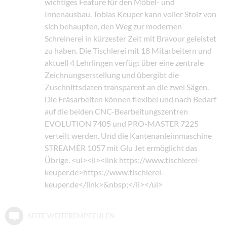
wichtiges Feature für den Möbel- und
Innenausbau. Tobias Keuper kann voller Stolz von
sich behaupten, den Weg zur modernen
Schreinerei in kürzester Zeit mit Bravour geleistet
zu haben. Die Tischlerei mit 18 Mitarbeitern und
aktuell 4 Lehrlingen verfügt über eine zentrale
Zeichnungserstellung und übergibt die
Zuschnittsdaten transparent an die zwei Sägen.
Die Fräsarbeiten können flexibel und nach Bedarf
auf die beiden CNC-Bearbeitungszentren
EVOLUTION 7405 und PRO-MASTER 7225
verteilt werden. Und die Kantenanleimmaschine
STREAMER 1057 mit Glu Jet ermöglicht das
Übrige. <ul><li><link https://www.tischlerei-
keuper.de>https://www.tischlerei-
keuper.de</link>&nbsp;</li></ul>
SEITE WEITEREMPFEHLEN