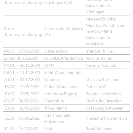
Terminvereinbarung
Nürtingen (DE)
Showroom in
Nürtingen.
Ihre persönliche
NEXTEC Vorführung
Nach
Showroom Voitsberg
im HOLZ-HER
Terminvereinbarung
(AT)
Showroom in
Voitsberg.
04.03. - 07.03.2020
Eurasia Door
Istanbul, Türkei
27.10.-30.10.2021
WOODEXPERIENCE
Verona, Italien
04.11. – 06.11.2021
WMS
Toronto, Canada
09.11. – 11.11.2021
Solid Wood Summit
30.11. – 03.12.2021
Woodex
Moskau, Russland
15.03. - 17.03.2022
Dubai Woodshow
Dubai, VAE
10.05. - 13.05.2022
Interzuma Bogotá
Bogotá, Kolumbien
05.07. - 08.07.2022
ForMóbile
São Paulo, Brasilien
30.08. - 02.09.2022
Trä & Teknik
Göteborg, Schweden
Internationale
31.08. - 03.09.2022
Klagenfurt, Österreich
Holzmesse
11.10. - 15.10.2022
Holz
Basel, Schweiz