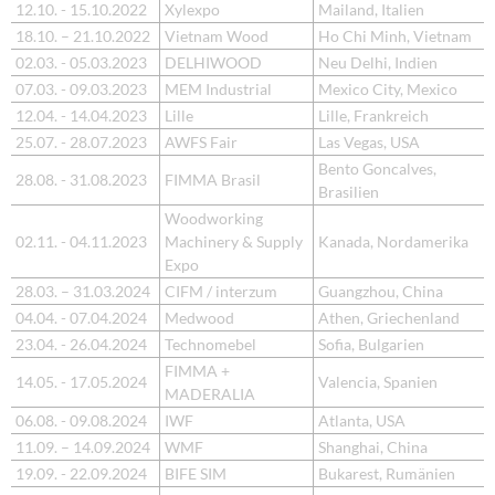
12.10. - 15.10.2022
Xylexpo
Mailand, Italien
18.10. – 21.10.2022
Vietnam Wood
Ho Chi Minh, Vietnam
02.03. - 05.03.2023
DELHIWOOD
Neu Delhi, Indien
07.03. - 09.03.2023
MEM Industrial
Mexico City, Mexico
12.04. - 14.04.2023
Lille
Lille, Frankreich
25.07. - 28.07.2023
AWFS Fair
Las Vegas, USA
Bento Goncalves,
28.08. - 31.08.2023
FIMMA Brasil
Brasilien
Woodworking
02.11. - 04.11.2023
Machinery & Supply
Kanada, Nordamerika
Expo
28.03. – 31.03.2024
CIFM / interzum
Guangzhou, China
04.04. - 07.04.2024
Medwood
Athen, Griechenland
23.04. - 26.04.2024
Technomebel
Sofia, Bulgarien
FIMMA +
14.05. - 17.05.2024
Valencia, Spanien
MADERALIA
06.08. - 09.08.2024
IWF
Atlanta, USA
11.09. – 14.09.2024
WMF
Shanghai, China
19.09. - 22.09.2024
BIFE SIM
Bukarest, Rumänien