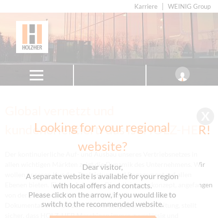
Karriere
WEINIG Group
Global vernetzt und
Looking for your regional
kundenorientiert: das ist HOLZ-HER!
website?
Der kontinuierliche Auf- und Ausbau unseres Vertriebsnetzes in
allen wichtigen Märkten zeigt die Dynamik des Unternehmens. Wir
Dear visitor,
wollen unseren Kunden Topleistung und Engagement auf allen
A separate website is available for your region
Ebenen bieten. Ein durchdachtes Dienstleistungskonzept, angefangen
with local offers and contacts.
Please click on the arrow, if you would like to
von der professionellen Beratung, über länderspezifische
switch to the recommended website.
Dokumentationen bis zur Fernwartung über Datenleitung, stellt
sicher, dass HOLZ-HER Maschinen immer zuverlässig und