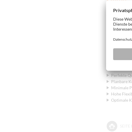
mit Ihr
Auch Topquali
Mit einer HO
Wertbestand 
dabei immer f
Unsere Le
Maximale 
Perfekte Q
Planbare K
Minimale P
Hohe Flexib
Optimale Ka
SEIT