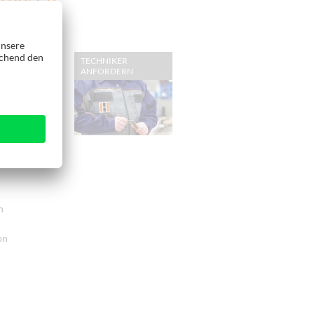
ssicherheit:
TECHNIKER
ANFORDERN
and und den
e Kosten
n
on