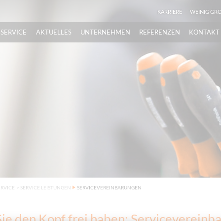
KARRIERE
WEINIG GR
SERVICE
AKTUELLES
UNTERNEHMEN
REFERENZEN
KONTAKT
ERVICE
>
SERVICE LEISTUNGEN
SERVICEVEREINBARUNGEN
ie den Kopf frei haben: Servicevereinb