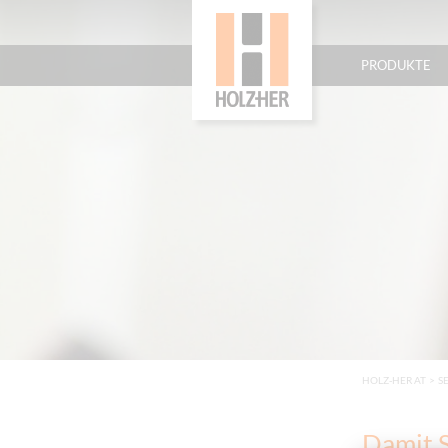
PRODUKTE
HOLZ-HER AT
>
S
Damit S