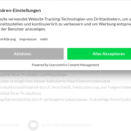
em Hersteller
tät braucht regelmäßige Wartung für optimale Investitions- und Betrieb
LZ-HER Servicevereinbarung brauchen Sie sich um den technischen Zust
Ihrer Maschine keine Gedanken mehr zu machen. Außerdem haben Sie di
est im Blick.
istungen – Ihr Nutzen
Produktion
ualität Ihrer Produkte und Maschinen
osten ermöglichen besser kalkulierte Maschinenstundensätze
roduktionsstillstände durch Verschleiß, Fehljustierung und Folgeschäde
ilität Ihrer Produktion
pitalrentabilität durch verlängerte Lebensdauer, frühzeitige Amortisati
E DRUCKEN
SEITE WEITEREMPFEHLEN