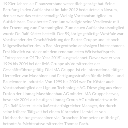
1990er Jahren als Finanzvorstand wesentlich geprägt hat. Seine
Berufung in den Aufsichtsrat im Jahr 2012 bedeutete ein Novum,
denn er war das erste ehemalige Weinig-Vorstandsmitglied im
Aufsichtsrat. Das oberste Gremium würdigte seine Verdienste mit
der Ernennung zum Ehrenmitglied. Zum neuen Aufsichtsratsmitglied
wurde Dr. Ralf Köster bestellt. Der 59jährige gebürtige Westfale war
Vorsitzender der Geschäftsleitung der Bartec Gruppe und ist noch
Mitgesellschafter des in Bad Mergentheim ansässigen Unternehmens.
Erst kürzlich wurde er mit dem renommierten Wirtschaftspreis
"Entrepreneur Of The Year 2015“ ausgezeichnet. Davor war er von
1996 bis 2004 bei der IMA Gruppe als Vorsitzender der
Geschäftsführung tätig. Die IMA Gruppe ist ein international tätiger
Hersteller von Maschinen und Fertigungsstraßen für die Möbel- und
Bauelemente-Industrie. Von 1999 bis 2004 war Dr. Köster auch
Vorstandsmitglied der Lignum Technologie AG. Diese ging aus einer
Fusion der Homag Maschinenbau AG mit der IMA Gruppe hervor,
bevor sie 2004 zur heutigen Homag Group AG umfirmiert wurde.
„Dr. Ralf Köster ist ein äußerst erfolgreicher Manager, der durch
seine frühere Tätigkeit bei einem führenden Hersteller von
Holzbearbeitungsmaschinen viel Branchen-Kompetenz mitbringt“,
betonte Aufsichtsratsvorsitzender Thomas Bach.