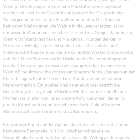
Weinig“. Die Strategie, mit der eine Marktoffensive eingeleitet
werden soll, stellt den Gesamtlösungsansatz der Gruppe in den
Vordergrund und nicht die Einzelkomponenten. Das Konzept
beinhaltet Maßnahmen, die Weinig in die Lage versetzen, seine
umfassende Kompetenz noch besser zu nutzen. Gregor Baumbusch,
Weinig-Vorstand Vertrieb und Marketing: „Kunden denken in
Prozessen. Weinig ist der Hersteller in der Massivholz- und
Holzwerkstoffbearbeitung, der die komplette Wertschöpfungskette
abbildet. Diese Stärke muss im Markt noch effizienter eingesetzt
werden“. Entsprechend dieser Zielsetzung werden die einzelnen
Weinig Produktbereiche konsequent übergreifende Lösungen an den
Markt bringen. Profitieren wird der Kunde, der einen höheren
Mehrwert erhält. Ein zweites Maßnahmenbündel betrifft die
Bearbeitung der regionalen Märkte. Mit ihren unterschiedlichen
Profilen stellt jeder von ihnen andere Anforderungen, denen in
punkto Koordination und Vorgehensweise in Zukunft stärker
Rechnung getragen werden wird, so Baumbusch.
Ein weiterer Punkt auf der Agenda des Aufsichtsrates betraf eine
bedeutende Personalie. Mit Karl Wachter scheidet eine
Persönlichkeit aus dem Aufsichtsrat aus, die Weinig ab den späten