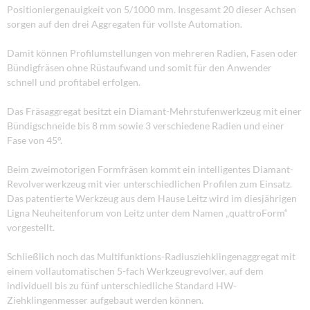
Positioniergenauigkeit von 5/1000 mm. Insgesamt 20 dieser Achsen
sorgen auf den drei Aggregaten für vollste Automation.
Damit können Profilumstellungen von mehreren Radien, Fasen oder
Bündigfräsen ohne Rüstaufwand und somit für den Anwender
schnell und profitabel erfolgen.
Das Fräsaggregat besitzt ein Diamant-Mehrstufenwerkzeug mit einer
Bündigschneide bis 8 mm sowie 3 verschiedene Radien und einer
Fase von 45°.
Beim zweimotorigen Formfräsen kommt ein intelligentes Diamant-
Revolverwerkzeug mit vier unterschiedlichen Profilen zum Einsatz.
Das patentierte Werkzeug aus dem Hause Leitz wird im diesjährigen
Ligna Neuheitenforum von Leitz unter dem Namen „quattroForm“
vorgestellt.
Schließlich noch das Multifunktions-Radiusziehklingenaggregat mit
einem vollautomatischen 5-fach Werkzeugrevolver, auf dem
individuell bis zu fünf unterschiedliche Standard HW-
Ziehklingenmesser aufgebaut werden können.