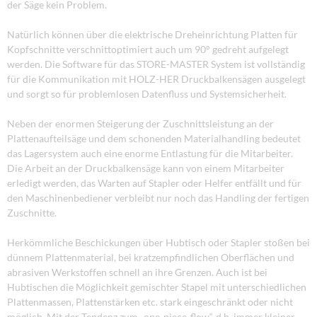
der Säge kein Problem.
Natürlich können über die elektrische Dreheinrichtung Platten für
Kopfschnitte verschnittoptimiert auch um 90° gedreht aufgelegt
werden. Die Software für das STORE-MASTER System ist vollständig
für die Kommunikation mit HOLZ-HER Druckbalkensägen ausgelegt
und sorgt so für problemlosen Datenfluss und Systemsicherheit.
Neben der enormen Steigerung der Zuschnittsleistung an der
Plattenaufteilsäge und dem schonenden Materialhandling bedeutet
das Lagersystem auch eine enorme Entlastung für die Mitarbeiter.
Die Arbeit an der Druckbalkensäge kann von einem Mitarbeiter
erledigt werden, das Warten auf Stapler oder Helfer entfällt und für
den Maschinenbediener verbleibt nur noch das Handling der fertigen
Zuschnitte.
Herkömmliche Beschickungen über Hubtisch oder Stapler stoßen bei
dünnem Plattenmaterial, bei kratzempfindlichen Oberflächen und
abrasiven Werkstoffen schnell an ihre Grenzen. Auch ist bei
Hubtischen die Möglichkeit gemischter Stapel mit unterschiedlichen
Plattenmassen, Plattenstärken etc. stark eingeschränkt oder nicht
möglich. Mit der Tendenz zum „one-piece-flow“, d.h. immer kleiner