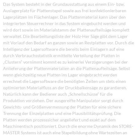
Das System besteht in der Grundausstattung aus einem Ein- bzw.
Auslagerplatz für Plattenstapel sowie aus frei konfektionierbaren
Lagerplätzen im Flächenlager. Das Plattenmaterial kann über den
integrierten Steuerrechner in das System eingebucht werden und
wird dort sowie im Materialstamm der Plattenaufteilsäge komplett
verwaltet. Die Bearbeitungsliste der Holz-Her Säge gibt dem Lager
mit Vorlauf den Bedarf an ganzen sowie an Restplatten vor. Durch die
Intelligenz der Lagersoftware die bereits beim Einlagern auf eine
durch Verbrauchsstatistik ermittelte Verteilung der Platten in
„Clustern“ vornimmt kommt es zu keinerlei Verzögerungen bei der
Anlieferung der Plattenmaterialien an die Plattenaufteilsäge. Selbst
wenn gleichzeitig neue Platten ins Lager eingebracht werden
errechnet die Lagersoftware die benötigten Zeiten um stets einen
optimierten Materialfluss an der Druckbalkensäge zu garantieren.
Natürlich kann der Bediener auch „Schnellschüsse“ für die
Produktion vorziehen. Der ausgereifte Manipulator sorgt durch
Gewichts- und Größenvermessung der Platten für eine sichere
Trennung der Einzelplatten und eine Plausibilitätsprüfung. Die
Platten werden prozesssicher angeliefert und exakt auf dem
Maschinentisch positioniert. Durch die enorme Dynamik des STORE-
MASTER Systems ist auch eine Stapelbildung ohne Wartezeiten an