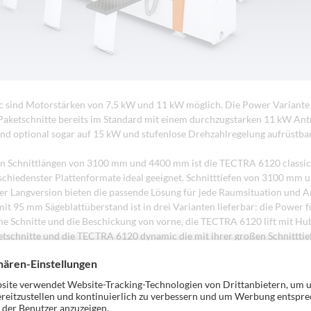
ic sind Motorstärken von 7,5 kW und 11 kW möglich. Die Power Variante 
Paketschnitte bereits im Standard mit einem durchzugstarken 11 kW Ant
und optional sogar auf 15 kW und stufenlose Drehzahlregelung aufrüstbar
en Schnittlängen von 3100 mm und 4400 mm ist die TECTRA 6120 classic
schiedenster Plattenformate ideal geeignet. Schnitttiefen von 3100 mm u
r Langversion bieten die passende Lösung für jede Raumsituation und
t 95 mm Sägeblattüberstand ist in drei Varianten lieferbar: die Power f
he Schnitte und die Beschickung von vorne, die TECTRA 6120 lift mit Hub
ketschnitte und die TECTRA 6120 dynamic die mit ihrer großen Schnittti
die Beschickung durch das neue HOLZ-HER Store-Master Lagersystem aus
dlich bietet die neue TECTRA Baureihe Präzisionstechnologie mit geschl
gen am Sägewagen, dem Breitenanschlag und den schwimmend gelagerte
Vorschubgeschwindigkeiten von bis zu 70 m/min (classic) bzw. 100 m/m