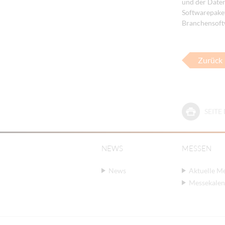
und der Date
Softwarepake
Branchensoftw
Zurück
SEIT
NEWS
MESSEN
News
Aktuelle M
Messekalen