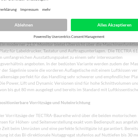
gen für kurze Taktzeiten. Der massive Aufbau des Maschinenständers un
saugführung sorgen für gleichbleibend optimale Schnittgüte.
 und Ausstattungspakete
 neben dem Maschinendesign auch die Bedienpulte der gesamten Säge
 Ein moderner 21,5“ Monitor bietet Übersicht über die Maschinenfunkti
 Platz für Labeldrucker, Tastatur und Auftragsunterlagen. Die TECTRA 61
m umfangreichen Ausstattungspaket zu einem sehr interessanten
ngsverhältnis angeboten. In der bedüsten Variante werden zudem der Ma
r der Sägelinie sowie die vorderen Auflagetische mit einem Luftkissen ve
balkensäge perfekt für das Handling sehr schwerer und empfindlicher Pla
 Die Power, Lift und Dynamic Versionen sind für hohe Schnittvolumen un
 von bis gut 80 mm ausgelegt und bereits im Standard mit Luftkissentisch
positionierbare Vorritzsäge und Nuteinrichtung
der Vorritzsäge der TECTRA-Baureihe wird über die beiden motorischen
hsen für Höhen- und Seitenverstellung exakt vom Bedienpult aus angefah
 Zeit beim Umrüsten und eine perfekte Schnittgüte ist garantiert. Bereits
ung ist das Bi-direktionale Nutaggregat stufenlos auf Nuttiefen bis 30 m