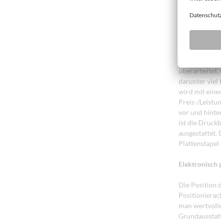
Sägewagen sor
optimierte Ab
Neues Design
HOLZ-HER hat
überarbeitet.
darunter viel
wird mit eine
Preis-/Leistu
vor und hinte
ist die Druck
ausgestattet.
Plattenstapel
Elektronisch 
Die Position 
Positionierac
man wertvolle
Grundausstatt