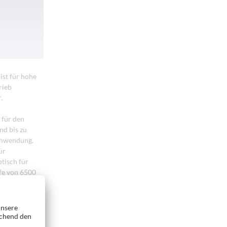
ist für hohe
rieb
.
 für den
nd bis zu
 Anwendung.
ür
tisch für
efe von 6500
gestattet ist.
iffenen
n
in (power) am