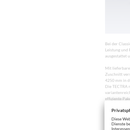
Bei der Class
Leistung und 
ausgestattet 
Mit lieferbar
Zuschnitt ver
4250 mm in de
Die TECTRA mi
variantenreic
effiziente Pa
mm ideal für 
Selbstverstän
Linearführun
Spannzangen. 