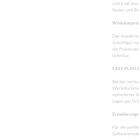
und trägt dur
Nuten und Bie
Winkelanpress
Der bewährte 
Schnittgut ma
die Powervari
lieferbar.
EASY-PLAN Sc
Bei der seri
Werkstückmas
optimierter S
Legen per Dra
Erweiterungs
Für die perfe
Softwaremodul