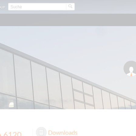
OUP
Downloads
A 6120