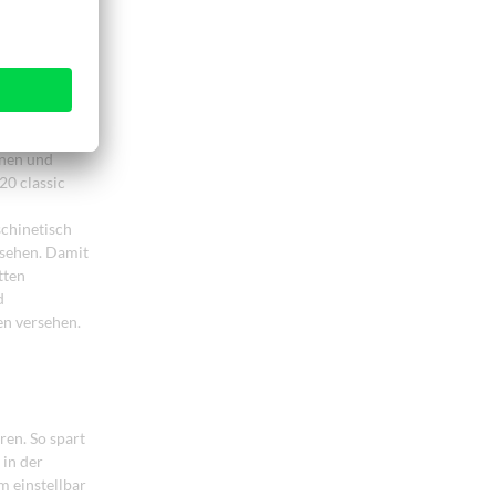
d die
nbaureihe
onen und
20 classic
schinetisch
rsehen. Damit
tten
d
en versehen.
ren. So spart
 in der
m einstellbar