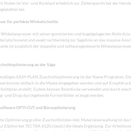
ch Nuten im Vor- und Rücklauf erheblich zur Zeitersparnis bei der Herste
geplatten bei.
er für perfekte Winkelschnitte
Winkelanpresser mit seiner gummierten und kugelgelagerten Rolle drüc
terialschonend und exakt rechtwinklig zur Sägelinie an das massive Ansch
ante ist zusätzlich der doppelte und softwaregesteuerte Winkelanpresse
hnittoptimierung an der Säge
enmäßigen EASY-PLAN Zuschnittoptimierung ist der Name Programm. Di
se können einfach in die Maske eingegeben werden und auf Knopfdruck
chnittplan erstellt. Zudem können Reststücke verwendet und durch mec
g- und Drop durchgehende Furnierbilder erzeugt werden.
software OPTI-CUT und Bürooptimierung
kte Optimierung großer Zuschnittslisten inkl. Materialverwaltung ist da
 (Option bei TECTRA 6120 classic) die ideale Ergänzung. Zur Arbeitsvo