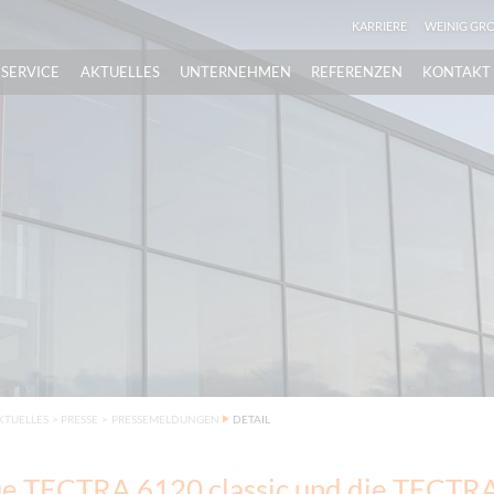
KARRIERE
WEINIG GR
SERVICE
AKTUELLES
UNTERNEHMEN
REFERENZEN
KONTAKT
KTUELLES
>
PRESSE
>
PRESSEMELDUNGEN
DETAIL
ue TECTRA 6120 classic und die TECTR