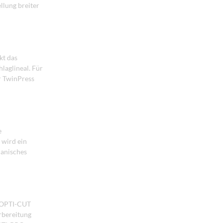
llung breiter
kt das
laglineal. Für
r TwinPress
e
 wird ein
hanisches
s OPTI-CUT
rbereitung