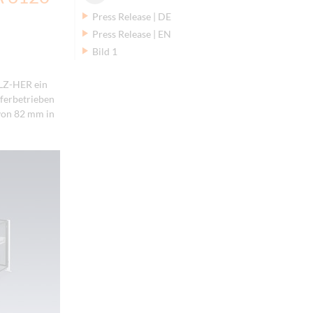
Press Release | DE
Press Release | EN
Bild 1
OLZ-HER ein
eferbetrieben
von 82 mm in