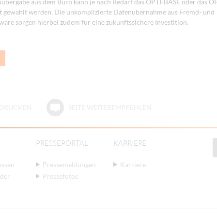
nübergabe aus dem Büro kann je nach Bedarf das OPTI-BASE oder das 
t gewählt werden. Die unkomplizierte Datenübernahme aus Fremd- und
are sorgen hierbei zudem für eine zukunftssichere Investition.
E DRUCKEN
SEITE WEITEREMPFEHLEN
PRESSEPORTAL
KARRIERE
essen
Pressemeldungen
Karriere
der
Pressefotos