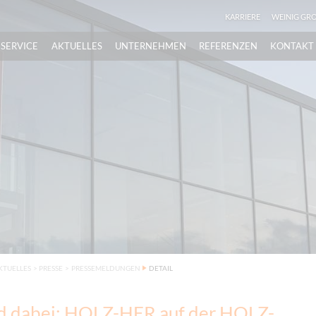
KARRIERE
WEINIG GR
SERVICE
AKTUELLES
UNTERNEHMEN
REFERENZEN
KONTAKT
KTUELLES
>
PRESSE
>
PRESSEMELDUNGEN
DETAIL
nd dabei: HOLZ-HER auf der HOLZ-