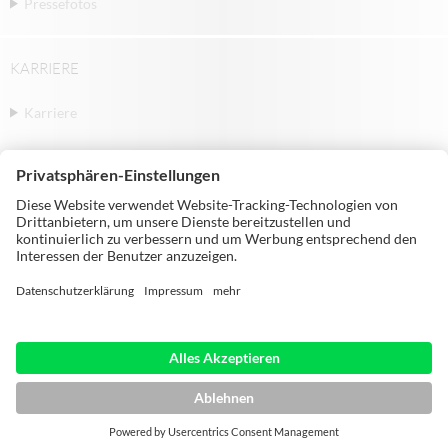
Pressefotos
KARRIERE
Karriere
© Michael Weinig AG | Weinigstraße 2/4 |
97941 Tauberbischofsheim | Germany |
Telephone: +49 9341 860
HOME
IMPRESSUM
DATENSCHUTZ
AGB
SITEMAP