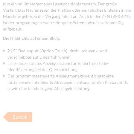
nun ein millimetergenaues Laserpositioniersystem. Der große
Vorteil: Das Nachmessen der Platten oder ein falsches Einlegen in die
Maschine gehören der Vergangenheit an. Auch in der ZENTREX 6215
ist der programmgesteuerte doppelte Seitenandruck serienmäßig
aufgebaut.
Die Highlights auf einem Blick:
21,5“-Bedienpult (Option Touch) -dreh-, schwenk- und
verschiebbar auf Linearführungen.
Laserunterstütztes Anzeigesystem für fehlerfreie Teile-
Identifizierung bei der Queraufteilung.
Das programmgesteuerte Absaugmanagement bietet eine
mitfahrende, intelligente Absaugeinrichtung für den Kratzschnitt
sowie eine teilebezogene Absaugeinrichtung.
Zurück