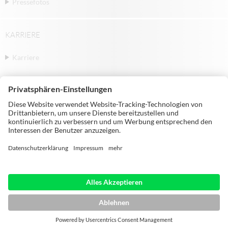
Pressefotos
KARRIERE
Karriere
© Michael Weinig AG | Weinigstraße 2/4 |
97941 Tauberbischofsheim | Germany |
Telephone: +49 9341 860
HOME
IMPRESSUM
DATENSCHUTZ
AGB
SITEMAP