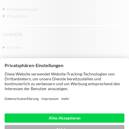
Pressemeldungen
Pressefotos
KARRIERE
Karriere
© Michael Weinig AG | Weinigstraße 2/4 |
97941 Tauberbischofsheim | Germany |
Telephone: +49 9341 860