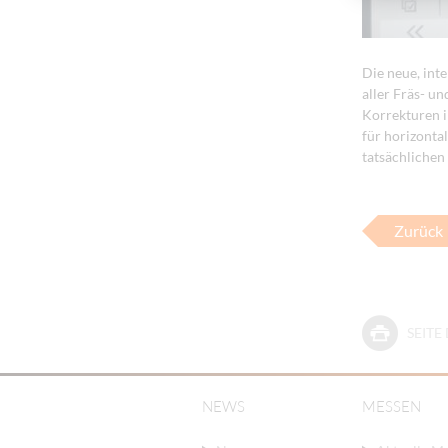
Die neue, int
aller Fräs- u
Korrekturen i
für horizonta
tatsächliche
Zurück
SEIT
NEWS
MESSEN