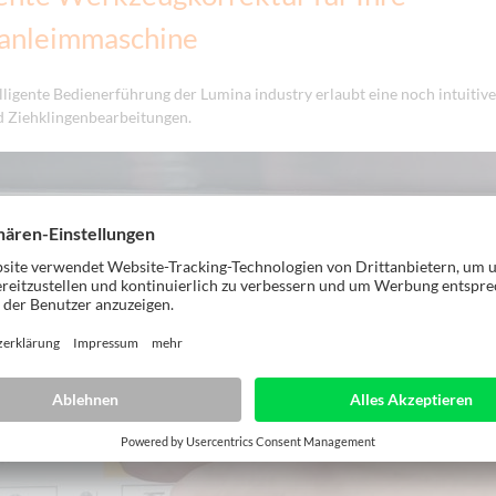
anleimmaschine
elligente Bedienerführung der Lumina industry erlaubt eine noch intuitive
nd Ziehklingenbearbeitungen.