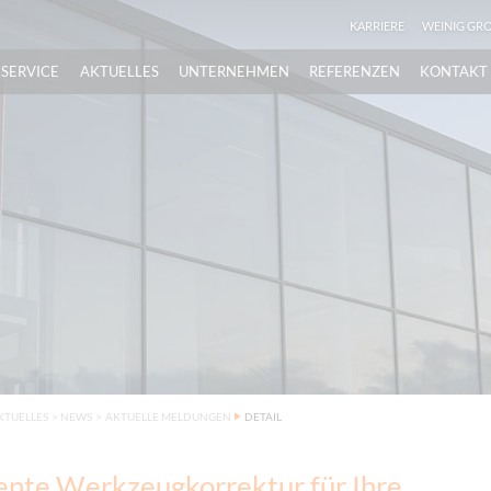
KARRIERE
WEINIG GR
SERVICE
AKTUELLES
UNTERNEHMEN
REFERENZEN
KONTAKT
KTUELLES
>
NEWS
>
AKTUELLE MELDUNGEN
DETAIL
gente Werkzeugkorrektur für Ihre