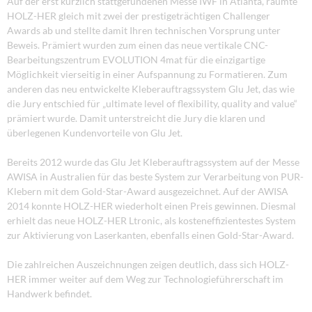
Auf der erst kürzlich stattgefundenen Messe IWF in Atlanta, räumte
HOLZ-HER gleich mit zwei der prestigeträchtigen Challenger
Awards ab und stellte damit Ihren technischen Vorsprung unter
Beweis. Prämiert wurden zum einen das neue vertikale CNC-
Bearbeitungszentrum EVOLUTION 4mat für die einzigartige
Möglichkeit vierseitig in einer Aufspannung zu Formatieren. Zum
anderen das neu entwickelte Kleberauftragssystem Glu Jet, das wie
die Jury entschied für „ultimate level of flexibility, quality and value“
prämiert wurde. Damit unterstreicht die Jury die klaren und
überlegenen Kundenvorteile von Glu Jet.
Bereits 2012 wurde das Glu Jet Kleberauftragssystem auf der Messe
AWISA in Australien für das beste System zur Verarbeitung von PUR-
Klebern mit dem Gold-Star-Award ausgezeichnet. Auf der AWISA
2014 konnte HOLZ-HER wiederholt einen Preis gewinnen. Diesmal
erhielt das neue HOLZ-HER Ltronic, als kosteneffizientestes System
zur Aktivierung von Laserkanten, ebenfalls einen Gold-Star-Award.
Die zahlreichen Auszeichnungen zeigen deutlich, dass sich HOLZ-
HER immer weiter auf dem Weg zur Technologieführerschaft im
Handwerk befindet.