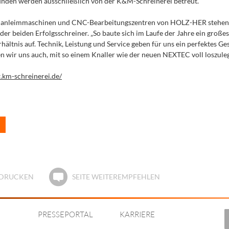
kunden werden ausschließlich von der K&M-Schreinerei betreut.
nanleimmaschinen und CNC-Bearbeitungszentren von HOLZ-HER stehen
der beiden Erfolgsschreiner. „So baute sich im Laufe der Jahre ein großes
hältnis auf. Technik, Leistung und Service geben für uns ein perfektes Ge
n wir uns auch, mit so einem Knaller wie der neuen NEXTEC voll loszuleg
.km-schreinerei.de/
E DRUCKEN
SEITE WEITEREMPFEHLEN
PRESSEPORTAL
KARRIERE