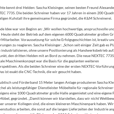
hte kennt drei Helden: Sascha Kleisinger, seinen besten Freund Alexand
TEC 7735. Die beiden Schreiner haben vor 17 Jahren in einem 200 Quad
igen Kuhstall ihre gemeinsame Firma gegründet, die K&M Schreinerei.
de Idee war von Beginn an: „Wir wollen hochwertige, anspruchsvolle un
“ Heute steht der Betrieb auf dem eigenen 6000 Quadratmeter großen G
 Mitarbeiter. Voraussetzung für solche Erfolgsgeschichten ist, kreativ un
ungen zu reagieren. Sascha Kleisinger: „Schon seit einiger Zeit gab es Pl
u industrialisieren, ohne unsere Positionierung als Handwerksbetrieb auf
punkt, den dritten Helden mit an Bord zu nehmen. Die neue NEXTEC 773
ale Maschinenkonzept war die Basis für die geplanten weiteren
pektiven. Als die beiden Schreiner eine der ersten NEXTEC-Vorführung
Das ist exakt die CNC-Technik, die wir gesucht haben.
ubtisch und Förderband 15 Meter langen Anlage produzieren Sascha Kle
hel als leistungsfähiger Dienstleister Möbelteile für regionale Schreiner
igens eine 1000 Quadratmeter große Halle angemietet und eine eigene F
öbel, gegründet. „Damit können wir klarstellen, dass wir nicht Wettbew
er unserer Kollegen sind, die einen kleineren Maschinenpark haben. Wir
enstudios arbeiten, die sonst auf die langen Lieferzeiten der Industrie a