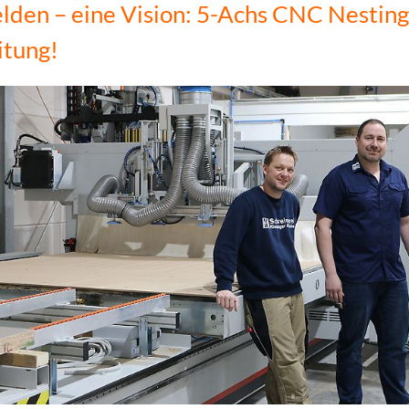
lden – eine Vision: 5-Achs CNC Nesting
itung!