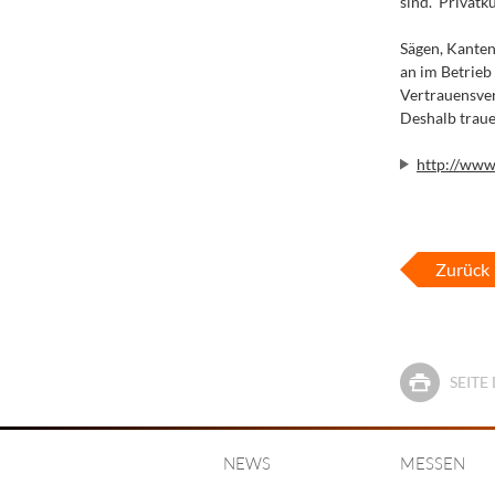
sind.“ Privat
Sägen, Kante
an im Betrieb 
Vertrauensver
Deshalb traue
http://www
Zurück
SEIT
NEWS
MESSEN