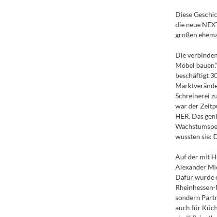
Diese Geschic
die neue NEX
großen ehemal
Die verbinden
Möbel bauen.
beschäftigt 30
Marktveränder
Schreinerei z
war der Zeit
HER. Das geni
Wachstumspers
wussten sie: 
Auf der mit H
Alexander Mic
Dafür wurde e
Rheinhessen-M
sondern Partn
auch für Küch