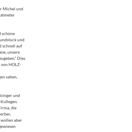
er Michel und
ratmeter
d schöne
rundstück und
d schnell auf
äne, unsere
zugeben.“ Dies
5 von HOLZ-
en sahen,
isinger und
-Kollegen.
irma, die
erber,
 wollen aber
ngewiesen