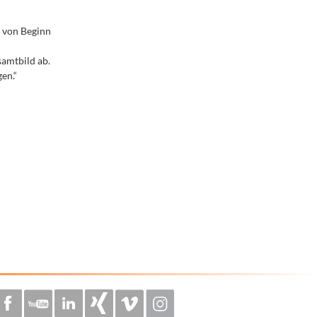
 von Beginn
samtbild ab.
en.“