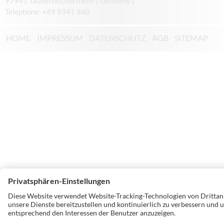
97941 Tauberbischofsheim | Germany |
Telephone: +49 9341 860
HOME
IMPRESSUM
DATENSCHUTZ
AGB
SITEMAP