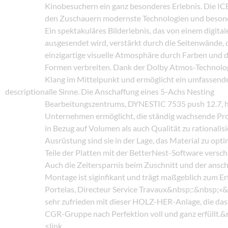
Kinobesuchern ein ganz besonderes Erlebnis. Die I
den Zuschauern modernste Technologien und beson
Ein spektakuläres Bilderlebnis, das von einem digita
ausgesendet wird, verstärkt durch die Seitenwände, d
einzigartige visuelle Atmosphäre durch Farben und
Formen verbreiten. Dank der Dolby Atmos-Technolog
Klang im Mittelpunkt und ermöglicht ein umfassende
description
alle Sinne. Die Anschaffung eines 5-Achs Nesting
Bearbeitungszentrums, DYNESTIC 7535 push 12.7, h
Unternehmen ermöglicht, die ständig wachsende Pr
in Bezug auf Volumen als auch Qualität zu rationalis
Ausrüstung sind sie in der Lage, das Material zu opt
Teile der Platten mit der BetterNest-Software versc
Auch die Zeitersparnis beim Zuschnitt und der ansc
Montage ist siginfikant und trägt maßgeblich zum Erf
Portelas, Directeur Service Travaux&nbsp;:&nbsp;«
sehr zufrieden mit dieser HOLZ-HER-Anlage, die das
CGR-Gruppe nach Perfektion voll und ganz erfüllt.&
<link