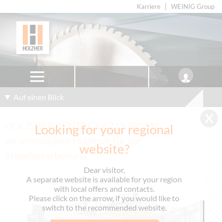
Karriere
WEINIG Group
Auf einen Blick
HOLZ-HER ZENTREX 6215 lift: Mit
Looking for your regional
serienmäßigem Hubtisch für die
website?
Stapelverarbeitung
Dear visitor,
A separate website is available for your region
with local offers and contacts.
Please click on the arrow, if you would like to
switch to the recommended website.