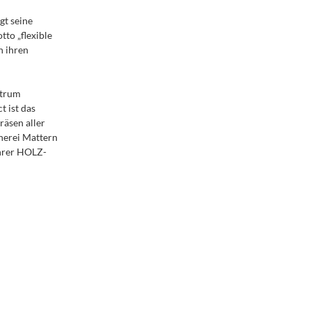
gt seine
to „flexible
n ihren
ntrum
 ist das
äsen aller
nerei Mattern
ihrer HOLZ-