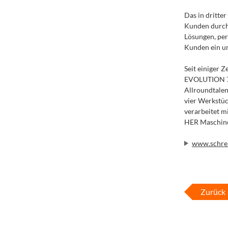
Das in dritte
Kunden durch 
Lösungen, pers
Kunden ein u
Seit einiger 
EVOLUTION 74
Allroundtale
vier Werkstüc
verarbeitet m
HER Maschine
www.schrei
Zurück