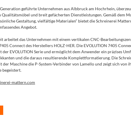
r Generation geführte Unternehmen aus Albbruck am Hochrhein, überzeu
Qualitätsmöbel und breit gefächerten Dienstleistungen. Gemäß dem Mot
önliche Gestaltung, vielfältige Materialen“ bietet die Schreinerei Matter
mfassendes Angebot.
Zeit arbeitet das Unternehmen mit einem vertikalen CNC-Bearbeitungsze
05 Connect des Herstellers HOLZ-HER. Die EVOLUTION 7405 Connect
nt der EVOLUTION Serie und ermöglicht dem Anwender ein präzises Umfr
kkanten und die daraus resultierende Komplettformatierung. Die Schrei
it der Maschine die P-System-Verbinder von Lamello und zeigt sich von 
 begeistert.
nerei-mattern.com