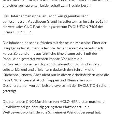
und einer ausgeprägten Leidenschaft zum Tischlerberuf.
Das Unternehmen ist neuen Techniken gegenüber sehr
aufgeschlossen. Aus diesem Grund investierte man im Jahr 2015 in
ein vertikales CNC-Bearbeitungszentrum EVOLUTION 7405 der
Firma HOLZ-HER.
Die Inhaber sind sehr zufrieden mit der neuen Maschine. Einer der
Hauptgründe dafür ist die leichte Bedienbarkeit, da bereits nach
kurzer Zeit und ohne ausführliche Einweisung sofort mit der
Produktion gestartet werden konnte. Vor allem die
Softwarekomponenten Hops und CabinetControl sind äußerst
selbsterklärend und erleichtern dadurch den Schrank- und
Küchenbau enorm. Aber nicht nur in diesen Arbeitsfeldern wird die
neue CNC eingesetzt. Auch Treppen und Kleinserien von
Designerstühlen wurden beispielsweise mit der EVOLUTION schon
gefertigt.
Die stehenden CNC-Maschinen von HOLZ-HER bieten maximale
Flexibilität bei gleichzeitig geringstem Platzbedarf – ein
Wettbewerbsvorteil, den die Schreinerei Wendt überzeugt hat.