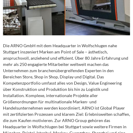
Die ARNO GmbH mit dem Headquarter in Wolfschlugen nahe
Stuttgart inszeniert Marken am Point of Sale – ästhetisch,
anspruchsvoll, anziehend und effizient. Über 80 Jahre Erfahrung und
mehr als 250 engagierte Mitarbeiter weltweit machen das
Unternehmen zum branchenübergreifenden Experten in den
Bereichen Store, Shop in Shop, Display und Digital. Das
Kompetenzportfolio umfasst alles von Design, Value Engineering
über Konstruktion und Produktion bis hin zu Logistik und
Installation. Komplexe, internationale Projekte aller
Größenordnungen für multinationale Marken- und
Handelsunternehmen werden koordiniert. ARNO ist Global Player
mit zertifizierten Prozessen und klarem Ziel: Erlebniswelten schaffen,
die zum Kaufen motivieren. Zur ARNO Group gehören das
Headquarter in Wolfschlugen bei Stuttgart sowie weitere Firmen in
München, Bristol, Istanbul, Moskau, Guangzhou, Shanghai und eine