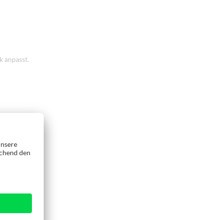
k anpasst.
lligentes