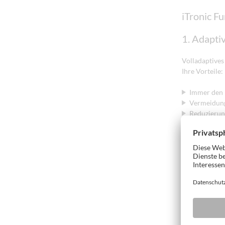
iTronic F
1. Adapti
Volladaptives
Ihre Vorteile:
Immer den 
Vermeidung
Reduzierun
2. Adapti
Der Anpressdr
Pneumatiksyst
Ausschussq
Probewerks
Beste Bear