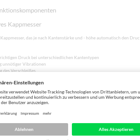
unktionskomponenten
ves Kappmesser
 Kappmesser, das je nach Kantenstärke und - höhe automatisch den Druc
richtigen Druck bei unterschiedlichen Kantentypen
 unnötiger Vibrationen
g des Verschleißes
ves Druckwerk
uck der einzelnen Andruckwalzen wird je nach Anwendung über ein inte
em perfekt angepasst. Ihre Vorteile:
uoten senken Sie auf ein Minimum
tücke entfallen
beitungsergebnisse auch bei ständig wechselnden Anwendungen