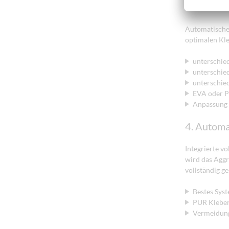
3. Autom
Automatische
optimalen Kle
unterschied
unterschied
unterschie
EVA oder 
Anpassung 
4. Automa
Integrierte v
wird das Aggr
vollständig ge
Bestes Sys
PUR Kleber
Vermeidung