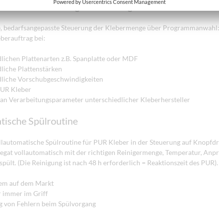
atische Klebermengensteuerung
, bedarfsangepasste Steuerung der Klebermenge über Programmanwahl
berauftrag bei:
lichen Plattenarten z.B. Spanplatte oder MDF
liche Plattenstärken
dliche Vorschubgeschwindigkeiten
PUR Kleber
an Verarbeitungsparameter unterschiedlicher Kleberhersteller
tische Spülroutine
ollautomatische Spülroutine für PUR Kleber in der Steuerung auf Knopfd
egat vollautomatisch mit der richtigen Reinigermenge, Temperatur, Anp
spült. (Die Reinigung ist nach 48 h erforderlich = Reaktionszeit des PUR).
tem auf dem Markt
 immer im Griff
 von Fehlern beim Spülvorgang