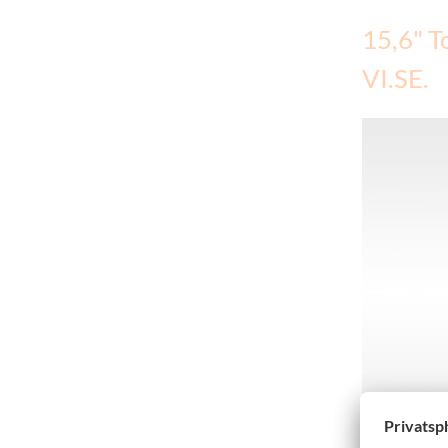
15,6" T
VI.SE.