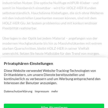
industriellen Nutzer. Die optische Nullfuge mitPUR-Kleber - und
somit im Nassbereich einsetzbar - wird für HOLZ-HER Kunden
selbstverständlich. Hauchdünne Klebefugen, die sich ohne Weiteres
mit den industriellen Laserkanten messen können, sind mit dem
HOLZ-HER Glu Jet System problemlos und mit konkurrenzloser
Flexibilität realisierbar.
Überlegen in der Optik bei jedem Material – angefangen von der
modernen Hochglanzkante bis hin zu Massivholzkanten mit extrem
starken Querschnitten, bleibt HOLZ-HER in seiner Vielfalt
unerreicht. Setzen Sie heute Maßstäbe für den Trend von morgen.
PUR-Kleber als Standard für den professionellen
Schreiner
Industrietechnologie für das Handwerk – mit dem HOLZ-HER Glu Jet
System können Sie PUR-Kleber immer serienmäßig verarbeiten; so
einfach wie EVA-Kleber. Starke Argumente für Sie und Ihre Kunden:
Kein zusätzliches Leimbecken
Kein teurer Stickstoffbehälter