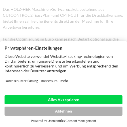
Das HOLZ-HER Maschinen-Softwarepaket, bestehend aus
CUTCONTROL 2 (EasyPlan) und OPTI-CUT für die Druckbalkensäge,
bietet Ihnen zahlreiche Benefits direkt an der Maschine für Ihre
Arbeitsvorbereitung.
Für die Optimierung im Büro kann je nach Bedarf optional aus drei
Varianten der flexiblen OPTI-Software gewählt werden:
OPTI-Base - für den klassischen Einstieg in die
Zuschnittvorbereitung.
OPTI-Base-Plus - mit den Benefits der OPTI-Base und zahlreichen
Erweiterungsmöglichkeiten
OPTI-PRO - das Komplettpaket der gesamten HOLZ-HER
Optimierungswelt