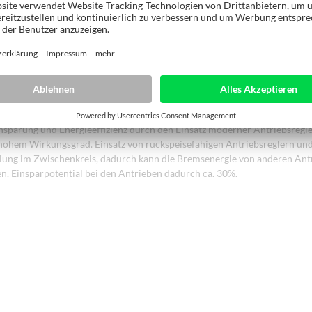
R ECO MODE:
hilft dabei Strom und Energie zu sparen. Abschaltung der Antriebe/U
, gesteuert und einstellbar über die Software der Druckbalkensäge mit 
 von ca. 20 bis 25% gegenüber herkömmlicher Technologie.
rmreduzierung durch optimierte Beschleunigungs- und Bremsrampen.
sparung und Energieeffizienz durch den Einsatz moderner Antriebsregl
hohem Wirkungsgrad. Einsatz von rückspeisefähigen Antriebsreglern un
lung im Zwischenkreis, dadurch kann die Bremsenergie von anderen Ant
n. Einsparpotential bei den Antrieben dadurch ca. 30%.