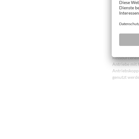
HOLZ-HE
Der ECO Mode 
Nichtgebrauch
Einspareffekt
Emission, Lä
Ressourcenein
Antriebe mit 
Antriebskopp
genutzt werde