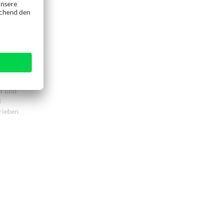
mformer bei
einem
er und
d
rieben