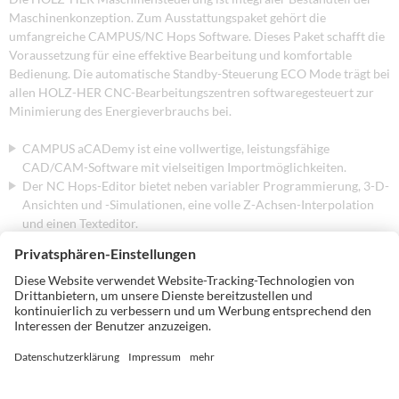
Maschinenkonzeption. Zum Ausstattungspaket gehört die
umfangreiche CAMPUS/NC Hops Software. Dieses Paket schafft die
Voraussetzung für eine effektive Bearbeitung und komfortable
Bedienung. Die automatische Standby-Steuerung ECO Mode trägt bei
allen HOLZ-HER CNC-Bearbeitungszentren softwaregesteuert zur
Minimierung des Energieverbrauchs bei.
CAMPUS aCADemy ist eine vollwertige, leistungsfähige
CAD/CAM-Software mit vielseitigen Importmöglichkeiten.
Der NC Hops-Editor bietet neben variabler Programmierung, 3-D-
Ansichten und -Simulationen, eine volle Z-Achsen-Interpolation
und einen Texteditor.
»Easy Snaps«, einstellbare Parameter und durchdachte Makros
vereinfachen und beschleunigen zusätzlich die
Programmsteuerung.
Das Workcenter zeigt die Belegung des Maschinentisches.
Werkzeuge, Bohrköpfe und Wege werden dabei
werkstückübergreifend automatisch optimiert und die
Bearbeitungszeiten berechnet.
Die Werkzeugverwaltung MT-Manager erlaubt graphisch
übersichtliches Rüsten mit »Drag & Drop«.