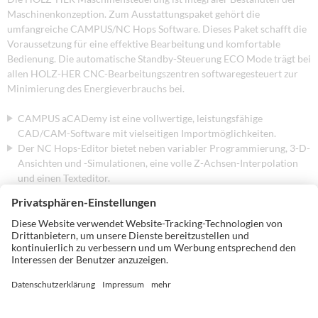
Maschinenkonzeption. Zum Ausstattungspaket gehört die
umfangreiche CAMPUS/NC Hops Software. Dieses Paket schafft die
Voraussetzung für eine effektive Bearbeitung und komfortable
Bedienung. Die automatische Standby-Steuerung ECO Mode trägt bei
allen HOLZ-HER CNC-Bearbeitungszentren softwaregesteuert zur
Minimierung des Energieverbrauchs bei.
CAMPUS aCADemy ist eine vollwertige, leistungsfähige
CAD/CAM-Software mit vielseitigen Importmöglichkeiten.
Der NC Hops-Editor bietet neben variabler Programmierung, 3-D-
Ansichten und -Simulationen, eine volle Z-Achsen-Interpolation
und einen Texteditor.
»Easy Snaps«, einstellbare Parameter und durchdachte Makros
vereinfachen und beschleunigen zusätzlich die
Programmsteuerung.
Das Workcenter zeigt die Belegung des Maschinentisches.
Werkzeuge, Bohrköpfe und Wege werden dabei
werkstückübergreifend automatisch optimiert und die
Bearbeitungszeiten berechnet.
Die Werkzeugverwaltung MT-Manager erlaubt graphisch
übersichtliches Rüsten mit »Drag & Drop«.