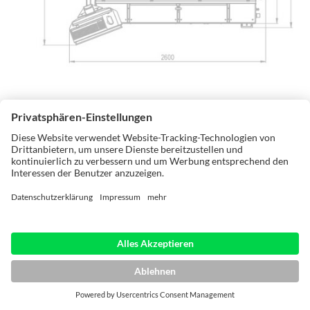
Kompakt in jederlei Hinsicht. Alle Aggregate und Vorratsbehälter
sind voll in der Maschine integriert. Mit nur 4 m³ Aufstellmaß und
einer extrem niedrigen Bauhöhe von 1755 mm (2095 mm bei offener
Haube) passt die POWER-PIN in jede Werkstatt. Zusätzlich bietet der
Maschinendeckel einen praktischen Ablageort für zu fertigenden
Werkstücke – auf einer rückenschonenden Höhe von 1215 mm. Ob
frei im Raum stehend oder an die Wand gestellt, hängt ganz von
Ihrem Produktionsfluss ab. Alle Aggregate sind durch die obere
Wartungshaube leicht zugänglich für Werkzeugwechsel und
Wartungsarbeiten.