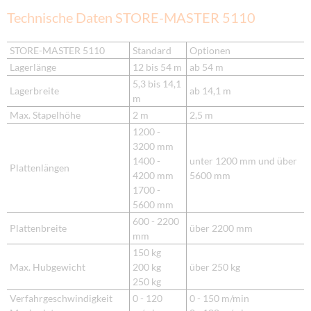
Technische Daten STORE-MASTER 5110
STORE-MASTER 5110
Standard
Optionen
Lagerlänge
12 bis 54 m
ab 54 m
5,3 bis 14,1
Lagerbreite
ab 14,1 m
m
Max. Stapelhöhe
2 m
2,5 m
1200 -
3200 mm
1400 -
unter 1200 mm und über
Plattenlängen
4200 mm
5600 mm
1700 -
5600 mm
600 - 2200
Plattenbreite
über 2200 mm
mm
150 kg
Max. Hubgewicht
200 kg
über 250 kg
250 kg
Verfahrgeschwindigkeit
0 - 120
0 - 150 m/min