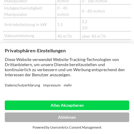
Manipulator
m/min
0 - 180 m/min
Hubgeschwindigkeit
0 - 45
0 - 60 m/min
Manipulator
m/min
2,2
Antriebsleistung in kW
1,5
3,0
Vakuumleistung
2
2
40 m
/h
über 40 m
/h
*Die technischen Daten stellen Richtwerte dar. Änderungen von
Konstruktionen und Ausstattung vorbehalten, da Anlagen von HOLZ-
HER individuell angepasst und ständig weiterentwickelt werden.